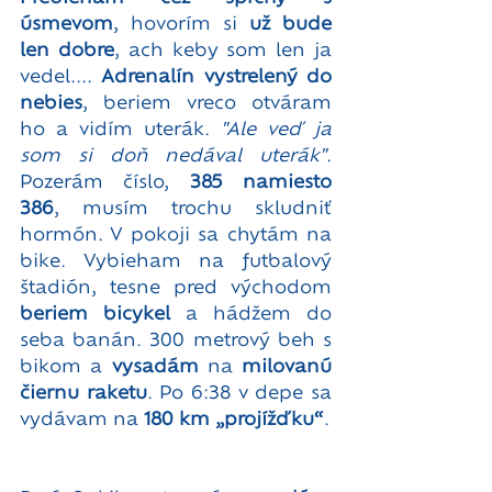
úsmevom
, hovorím si 
už bude 
len dobre
, ach keby som len ja 
vedel.... 
Adrenalín vystrelený do 
nebies
, beriem vreco otváram 
ho a vidím uterák. 
"Ale veď ja 
som si doň nedával uterák"
. 
Pozerám číslo, 
385 namiesto 
386
, musím trochu skludniť 
hormón. V pokoji sa chytám na 
bike. Vybieham na futbalový 
štadión, tesne pred východom
beriem bicykel
 a hádžem do 
seba banán. 300 metrový beh s 
bikom a 
vysadám
 na 
milovanú 
čiernu raketu
. Po 6:38 v depe sa 
vydávam na 
180 km „projížďku“
.