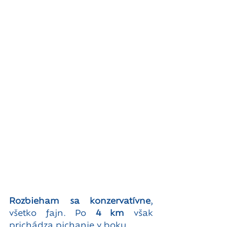
Rozbieham sa konzervatívne
, 
všetko fajn. Po 
4 km
 však 
prichádza pichanie v boku. 