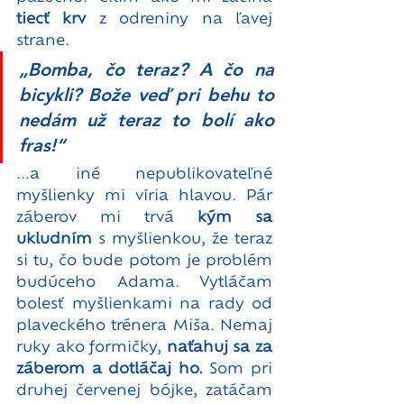
tiecť krv
 z odreniny na ľavej 
strane.
„Bomba, čo teraz? A čo na 
bicykli? Bože veď pri behu to 
nedám už teraz to bolí ako 
fras!“
...a iné nepublikovateľné 
myšlienky mi víria hlavou. Pár 
záberov mi trvá 
kým sa 
ukludním
 s myšlienkou, že teraz 
si tu, čo bude potom je problém 
budúceho Adama. Vytláčam 
bolesť myšlienkami na rady od 
plaveckého trénera Miša. Nemaj 
ruky ako formičky, 
naťahuj sa za 
záberom a dotláčaj ho.
 Som pri 
druhej červenej bójke, zatáčam 