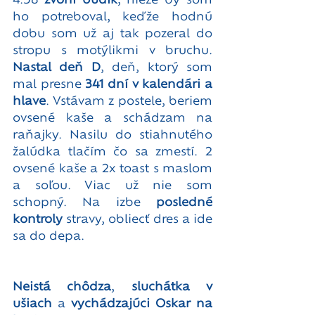
4:58 
zvoní budík
, nieže by som 
ho potreboval, keďže hodnú 
dobu som už aj tak pozeral do 
stropu s motýlikmi v bruchu. 
Nastal deň D
, deň, ktorý som 
mal presne 
341 dní v kalendári a 
hlave
. Vstávam z postele, beriem 
ovsené kaše a schádzam na 
raňajky. Nasilu do stiahnutého 
žalúdka tlačím čo sa zmestí. 2 
ovsené kaše a 2x toast s maslom 
a soľou. Viac už nie som 
schopný. Na izbe 
posledné 
kontroly
 stravy, obliecť dres a ide 
sa do depa. 
Neistá chôdza
, 
sluchátka v 
ušiach
 a 
vychádzajúci Oskar na 