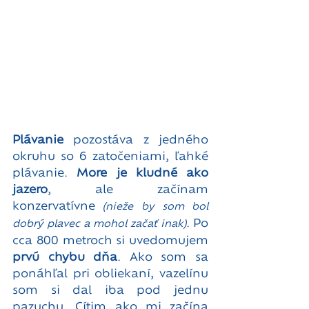
Plávanie
 pozostáva z jedného 
okruhu so 6 zatočeniami, ľahké 
plávanie. 
More je kludné ako 
jazero
, ale začínam 
konzervatívne 
(nieže by som bol 
. Po 
dobrý plavec a mohol začať inak)
cca 800 metroch si uvedomujem 
prvú chybu dňa
. Ako som sa 
ponáhľal pri obliekaní, vazelínu 
som si dal iba pod jednu 
pazuchu. Cítim ako mi začína 