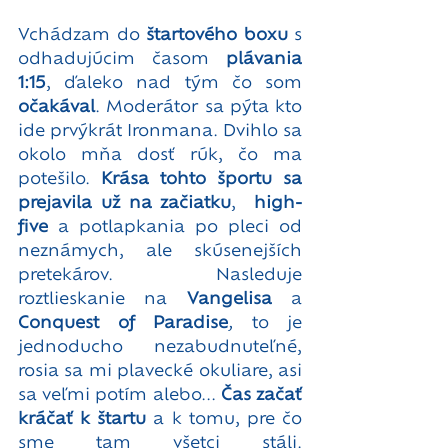
Vchádzam do
 štartového boxu
 s 
odhadujúcim časom 
plávania 
1:15
, ďaleko nad tým čo som 
očakával
. Moderátor sa pýta kto 
ide prvýkrát Ironmana. Dvihlo sa 
okolo mňa dosť rúk, čo ma 
potešilo. 
Krása tohto športu sa 
prejavila už na začiatku
,  
high-
five
 a potlapkania po pleci od 
neznámych, ale skúsenejších 
pretekárov. Nasleduje 
roztlieskanie na 
Vangelisa
 a 
Conquest of Paradise
, 
to je 
jednoducho nezabudnuteľné, 
rosia sa mi plavecké okuliare, asi 
sa veľmi potím alebo... 
Čas začať 
kráčať k štartu
 a k tomu, pre čo 
sme tam všetci stáli. 