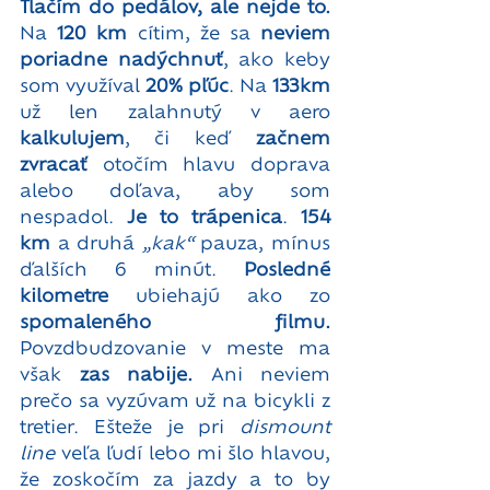
Tlačím do pedálov, ale nejde to.
Na 
120 km
 cítim, že sa 
neviem 
poriadne nadýchnuť
, ako keby 
som využíval 
20% pľúc
. Na 
133km 
už len zalahnutý v aero 
kalkulujem
, či keď 
začnem 
zvracať
 otočím hlavu doprava 
alebo doľava, aby som 
nespadol. 
Je to trápenica
. 
154 
km
 a druhá 
„kak“
 pauza, mínus 
ďalších 6 minút. 
Posledné 
kilometre
 ubiehajú ako zo 
spomaleného filmu.
Povzdbudzovanie v meste ma 
však 
zas nabije.
 Ani neviem 
prečo sa vyzúvam už na bicykli z 
tretier. Ešteže je pri 
dismount 
line
 veľa ľudí lebo mi šlo hlavou, 
že zoskočím za jazdy a to by 