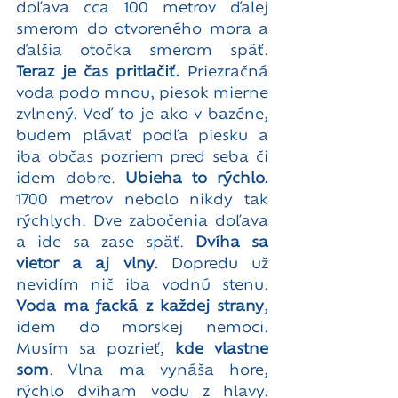
doľava cca 100 metrov ďalej 
smerom do otvoreného mora a 
ďalšia otočka smerom späť. 
Teraz je čas pritlačiť. 
Priezračná 
voda podo mnou, piesok mierne 
zvlnený. Veď to je ako v bazéne, 
budem plávať podľa piesku a 
iba občas pozriem pred seba či 
idem dobre. 
Ubieha to rýchlo.
1700 metrov nebolo nikdy tak 
rýchlych. Dve zabočenia doľava 
a ide sa zase späť. 
Dvíha sa 
vietor a aj vlny.
 Dopredu už 
nevidím nič iba vodnú stenu. 
Voda ma facká z každej strany
, 
idem do morskej nemoci. 
Musím sa pozrieť, 
kde vlastne 
som
. Vlna ma vynáša hore, 
rýchlo dvíham vodu z hlavy. 