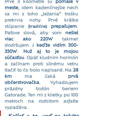
Prvé 3 kilometre sú 
pomalé v 
meste
, idem kadenčnejšie nech 
sa mi z toho „ležania“ trošku 
prekrvia nohy. Prvé krátke 
stúpanie
 prepaľujem
. 
(tradične)
Paťove slová, aby som 
nešiel 
viac ako 220W
 takmer 
dodržujem J 
keďže vidím 300-
330W
. 
Nuž aj to je mojou 
súčasťou
. Opäť kludním hormón 
a začínam proti silnému vetru 
tlačiť to čo bolo napísané. Na 
28 
km
 ma čaká 
prvá 
občerstvovačka
. Vyhadzujem 
prázdny bidón beriem 
Gatorade. Ten mi z klietky po 100 
metroch na rozbitom asfalte 
vypadáva. 
„Kašlať a to, veď na takéto 