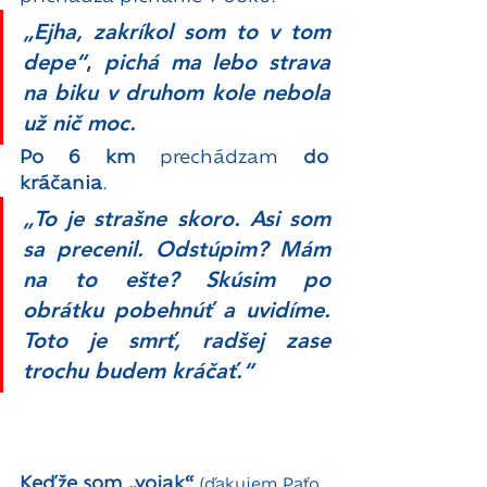
„Ejha, zakríkol som to v tom 
depe“
, 
pichá ma lebo strava 
na biku v druhom kole nebola 
už nič moc.
Po 6 km
 prechádzam 
do 
kráčania
. 
„To je strašne skoro. Asi som 
sa precenil. Odstúpim? Mám 
na to ešte? Skúsim po 
obrátku pobehnúť a uvidíme. 
Toto je smrť, radšej zase 
trochu budem kráčať.“ 
Keďže som „vojak“
(ďakujem Paťo 