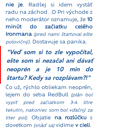
nie je
. Radšej si idem vystáť 
radu na záchod. :D Pri východe z 
neho moderátor oznamuje, že 
10 
minút do začiatku celého 
Ironmana
(pred nami štartoval ešte 
. Dostavuje sa panika. 
polovičný)
"Veď som si to zle vypočítal, 
ešte som si nezačal ani dávať 
neoprén a je 10 min do 
štartu? Kedy sa rozplávam?!"
Čo už, rýchlo obliekam neoprén, 
lejem do seba RedBull 
(plán bol 
vypiť pred začiatkom 3-4 litre 
tekutín, nakoniec som bol vďačný za 
. Objatie 
na rozlúčku
 s 
liter pol)
dovetkom 
 vidíme 
v cieli
. 
(snáď sa)