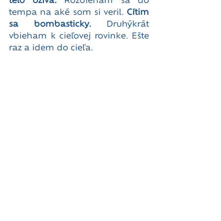
telo ožíva.
 Rozbieham sa do 
tempa na aké som si veril. 
Cítim 
sa bombasticky.
 Druhýkrát 
vbieham k cieľovej rovinke. Ešte 
raz a idem do cieľa.