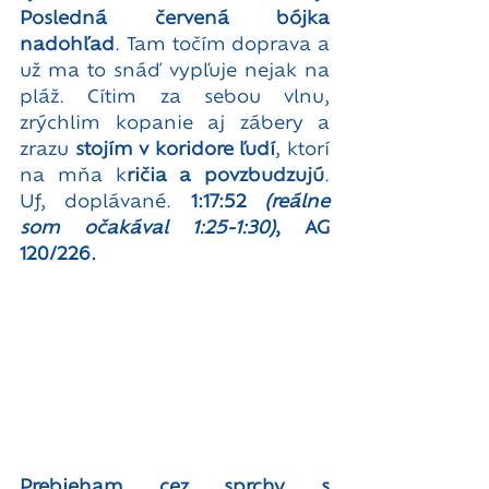
Posledná červená bójka 
nadohľad
. Tam točím doprava a 
už ma to snáď vypľuje nejak na 
pláž. Cítim za sebou vlnu, 
zrýchlim kopanie aj zábery a 
zrazu 
stojím v koridore ľudí
, ktorí 
na mňa k
ričia a povzbudzujú
. 
Uf, doplávané. 
1:17:52 
(reálne 
som očakával 1:25-1:30)
, AG 
120/226.
Prebieham cez sprchy s 