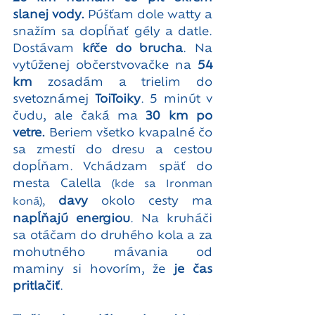
slanej vody.
 Púšťam dole watty a 
snažím sa dopĺňať gély a datle. 
Dostávam 
kŕče do brucha
. Na 
vytúženej občerstvovačke na
 54 
km
 zosadám a trielim do 
svetoznámej 
ToiToiky
. 5 minút v 
čudu, ale čaká ma 
30 km po 
vetre.
 Beriem všetko kvapalné čo 
sa zmestí do dresu a cestou 
dopĺňam. Vchádzam späť do 
mesta Calella 
(kde sa Ironman 
davy
 okolo cesty ma 
koná),
napĺňajú energiou
. Na kruháči 
sa otáčam do druhého kola a za 
mohutného mávania od 
maminy si hovorím, že 
je čas 
pritlačiť
. 