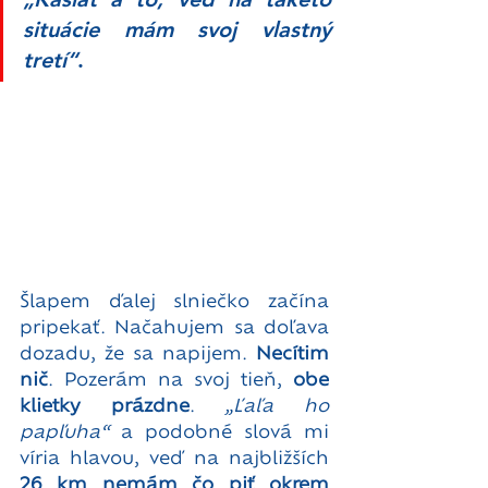
situácie mám svoj vlastný 
tretí“
. 
Šlapem ďalej slniečko začína 
pripekať. Načahujem sa doľava 
dozadu, že sa napijem. 
Necítim 
nič
. Pozerám na svoj tieň, 
obe 
klietky prázdne
. 
„Ľaľa ho 
papľuha“
 a podobné slová mi 
víria hlavou, veď na najbližších 
26 km nemám čo piť okrem 