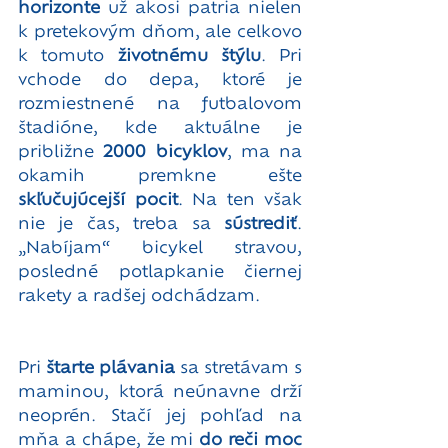
horizonte
 už akosi patria nielen 
k pretekovým dňom, ale celkovo 
k tomuto 
životnému štýlu
. Pri 
vchode do depa, ktoré je 
rozmiestnené na futbalovom 
štadióne, kde aktuálne je 
približne 
2000 bicyklov
, ma na 
okamih premkne ešte 
skľučujúcejší pocit
. Na ten však 
nie je čas, treba sa 
sústrediť
. 
„Nabíjam“ bicykel stravou, 
posledné potlapkanie čiernej 
rakety a radšej odchádzam.
Pri 
štarte plávania
 sa stretávam s 
maminou, ktorá neúnavne drží 
neoprén. Stačí jej pohľad na 
mňa a chápe, že mi 
do reči moc 