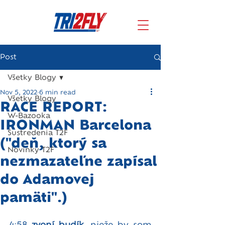
Post
Všetky Blogy
Nov 5, 2022
6 min read
Všetky Blogy
RACE REPORT:
W-Bazooka
IRONMAN Barcelona
Sustredenia T2F
("deň, ktorý sa
Novinky T2F
nezmazateľne zapísal
do Adamovej
pamäti".)