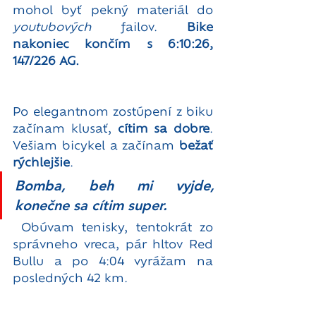
mohol byť pekný materiál do 
youtubových 
failov. 
Bike 
nakoniec končím s 6:10:26, 
147/226 AG.
Po elegantnom zostúpení z biku 
začínam klusať, 
cítim sa dobre
. 
Vešiam bicykel a začínam 
bežať 
rýchlejšie
. 
Bomba, beh mi vyjde, 
konečne sa cítim super.
 Obúvam tenisky, tentokrát zo 
správneho vreca, pár hltov Red 
Bullu a po 4:04 vyrážam na 
posledných 42 km. 