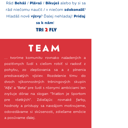
Rád
Beháš
/
Plávaš
/
Bikuješ
alebo by si sa
rád niečomu naučil / v niečom
zdokonalil
?
Hladáš nové
výzvy
? Ďalej nehladaj!
Pridaj
sa k nám
!
👐🏻
TRI
2
FLY
👐🏻
TEAM
... tvoríme komunitu rovnako naladených a
pozitívnych ľudí s cieľom robiť si radosť z
pohybu, zo zlepšovania sa a z plnenia
predsavzatých výziev. Rozdelenie tímu do
dvoch výkonnostných tréningových skupín
"Alfa" a "Beta" pre ľudí s róznymi ambíciami len
zvyšuje dôraz na slogan "Triatlon je športom
pre všetkých". Zdieľajúc rovnaké farby,
hodnoty a prístupy sa navzájom motivujeme,
odovzdávame si skúsenosti, zdieľame emócie
a posúvame ďalej.