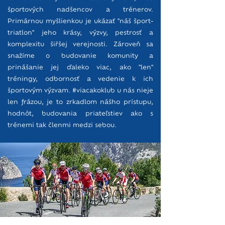
športových nadšencov a trénerov.
Primárnou myšlienkou je ukázať "náš šport-
triatlon" jeho krásy, výzvy, pestrosť a
komplexitu šiřšej verejnosti. Zároveň sa
snažíme o budovanie komunity a
prinášanie jej ďaleko viac, ako "len"
tréningy, odbornosť a vedenie k ich
športovým výzvam. #viacakoklub u nás nieje
len frázou, je to zrkadlom nášho prístupu,
hodnôt, budovania priateľstiev ako s
trénemi tak členmi medzi sebou.