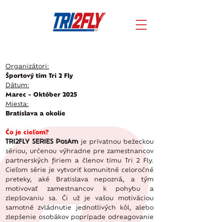
Organizátori:
Športový tím Tri 2 Fly
Dátum:
Marec - Október 2025
Miesta:
Bratislava a okolie
Čo je cieľom?
TRI2FLY SERIES PosAm
je prívatnou bežeckou
sériou, určenou výhradne pre zamestnancov
partnerských firiem a členov tímu Tri 2 Fly.
Cieľom série je vytvoriť komunitné celoročné
preteky, aké Bratislava nepozná, a tým
motivovať zamestnancov k pohybu a
zlepšovaniu sa. Či už je vašou motiváciou
samotné zvládnutie jednotlivých kôl, alebo
zlepšenie osobákov poprípade odreagovanie