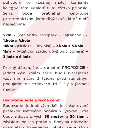
pohybom vo vlastnej malej komunite
kolegov, táto udalosť ti to všetko prinesie!
Séria bude prebiehať celoročne
prostredníctvom jednotlivých kôl, ktoré budú
následovné:
5km -
(Pečiansky Lesopark - Lafranconi)
-
1.kolo a 4.kolo
10km -
(Hrádza - Rovinka)
– 2.kolo a 5.kolo
1km -
(Atletický štadión X-Bionic Sphere)
–
3.kolo a 6.kolo
Presný dátum, čas a samotné
PROPOZÍCIE
k
jednotlivým kolám série budú zverejnené
vždy minimálne 3 týždne pred samotným
podujatím na stránkach Tri 2 Fly a formou
mailov.
Bodovanie série a vecné ceny:
Bodovanie jednotlivých kôl je inšpirované
pretekmi svetového pohára v lyžovaní, kde
body získava prvých
30 mužov
a
30 žien
v
závislosti od ich poradia. Body sa následne
premietajú do výslednej tabuľky série, ktorá