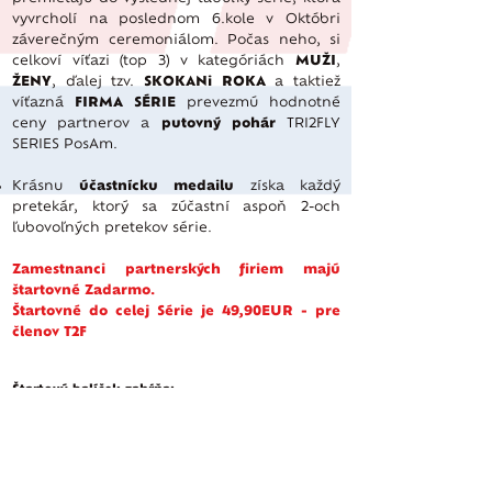
vyvrcholí na poslednom 6.kole v Októbri
záverečným ceremoniálom. Počas neho, si
celkoví víťazi (top 3) v kategóriách
MUŽI
,
ŽENY
, ďalej
tzv.
SKOKANi ROKA
a taktiež
víťazná
FIRMA SÉRIE
prevezmú hodnotné
ceny partnerov a
putovný
pohár
TRI2FLY
SERIES PosAm.
Krásnu
účastnícku medailu
získa každý
pretekár, ktorý sa zúčastní aspoň 2-och
ľubovoľných pretekov série.
Zamestnanci partnerských firiem majú
štartovné Zadarmo.
Štartovné do celej Série je 49,90EUR - pre
členov T2F
Štartový balíček zahŕňa:
štartovné na 6 pretekov série
produkty
našich partnerov
oficiálne tričko TRI2FLY série v hodnote
34 EUR