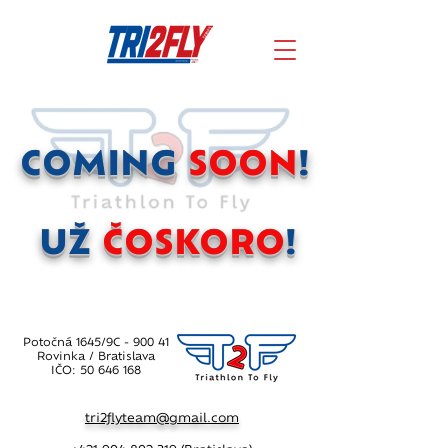
COMING
SOON
!
UŽ
ČOSKORO
!
Potočná 1645/9C
-
900 41
Rovinka / Bratislava
​IČO:
50 646 168
tri2flyteam@gmail.com