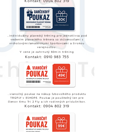
Kontakt:
0904 802 319
..individuálny plavecký tréning pre jednotlivca pod
vedením plaveckého trénera so skúsenosťami s
vrcholovými/amatérskymi športovcami a širokou
verejnosťou.
V cene je zahrnutý 60min tréning
Kontakt:
0910 983 755
..vianočný poukaz na nákup ľubovoľného produktu
TRI2FLY v ESHOPE. Poukaz je použiteľný len pre
členov tímu Tri 2 Fly a ich rodinných príslušníkov.
Kontakt:
0904 802 319