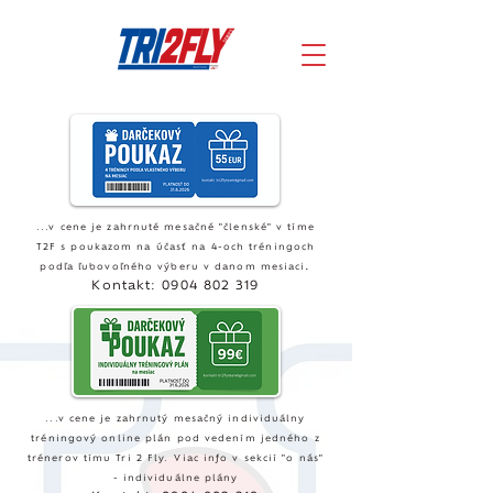
...v cene je zahrnuté mesačné "členské" v tíme
T2F s poukazom na účasť na 4-och tréningoch
.
podľa ľubovoľného výberu v danom mesiaci
Kontakt:
0904 802 319
...v cene je zahrnutý mesačný individuálny
tréningový online plán pod vedením jedného z
​
trénerov tímu Tri 2 Fly.
Viac info v sekcií "o nás"
- individuálne plány