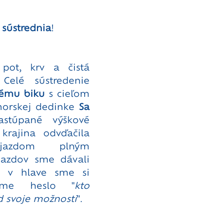
 sústrednia
! 
 pot, krv a čistá 
Celé sústredenie 
ému biku
 s cieľom 
orskej dedinke 
Sa 
stúpané výškové 
rajina odvďačila 
jazdom plným 
jazdov sme dávali 
 v hlave sme si 
náme heslo "
kto 
d svoje možnosti
". 