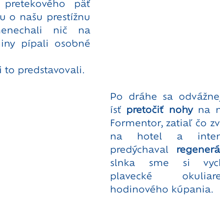
 pretekového päť 
u o našu prestížnu 
enechali nič na 
ny pípali osobné 
 to predstavovali. 
Po dráhe sa odvážnejš
ísť 
pretočiť nohy
 na n
Formentor, zatiaľ čo zvy
na hotel a intenz
predýchaval 
regenerá
slnka sme si vych
plavecké okuliar
hodinového kúpania.