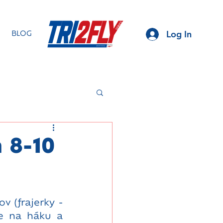
Log In
BLOG
 8-10
v (frajerky -
e na háku a 