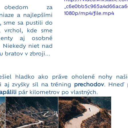
_c6e0bb5c965a4d66aca6
í obedom za 
1080p/mp4/file.mp4
iaze a najlepšími 
 sme sa pustili do 
 vrchol, kde sme 
menty aj osobné 
. Niekedy niet nad 
bratov v zbroji... 
ešiel hladko ako práve oholené nohy našic
 aj zvyšky síl na tréning 
prechodov
. Hneď 
apálili
 pár kilometrov po vlastných. 