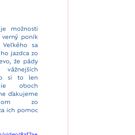
je možnosti 
 verný poník 
 Veľkého sa 
jho jazdca zo 
vo, že pády 
ážnejších 
o si to len 
nie oboch 
ne ďakujeme 
anom zo 
za ich pomoc 
om/video/8af7ae