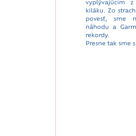
vyplývajúcim z
kiláku. Zo strach
povesť, sme n
náhodu a Garmi
rekordy. 
Presne tak sme si