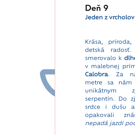
Deň 9
Jeden z vrcholov
Krása, príroda,
detská radosť. 
smerovalo k 
dlh
v malebnej prím
Calobra
. Za na
metre sa nám k
unikátnym z
serpentín. Do z
srdce i dušu a
opakovali z
nepadá jazdí po