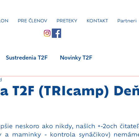
LON
PRE ČLENOV
PRETEKY
KONTAKT
Partneri
Sustredenia T2F
Novinky T2F
d
a T2F (TRIcamp) Deň
pšie neskoro ako nikdy, naších +-2och čitateľo
ov a maminky - kontrola synáčikov) nemám