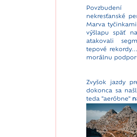
Povzbuden
nekresťanské pen
Marva tyčinkami,
výšlapu späť na
atakovali seg
tepové rekordy..
morálnu podporu 
Zvyšok jazdy pr
dokonca sa našli
teda "aeróbne" 
n