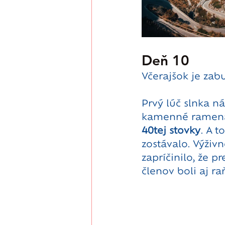
Deň 10
Včerajšok je zab
Prvý lúč slnka n
kamenné ramená
40tej stovky
. A t
zostávalo. Výživn
zapríčinilo, že p
členov boli aj ra