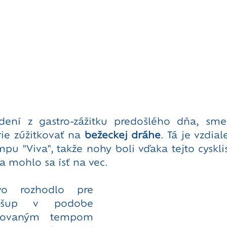
dení z gastro-zážitku predošlého dňa, sme s
ie zúžitkovať na 
bežeckej dráhe
. Tá je vzdia
u "Viva", takže nohy boli vďaka tejto cysklist
a mohlo sa ísť na vec.
Božstvo/Trénerstvo rozhodlo pre 
 nášup v podobe 
ovaným tempom 