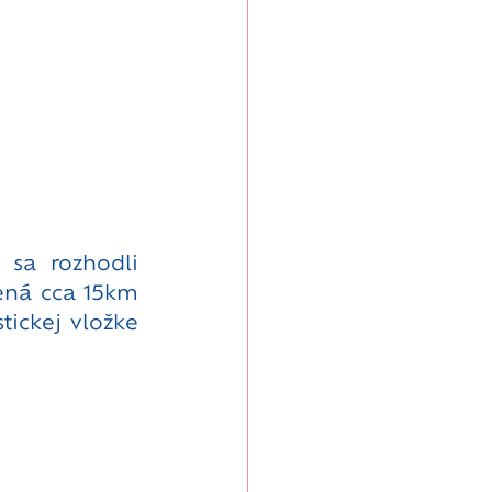
a rozhodli  
lená cca 15km 
ickej vložke 