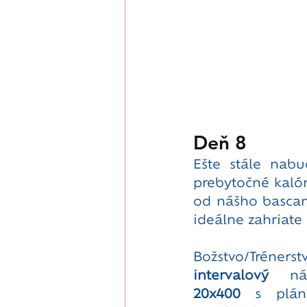
Deň 8
Ešte stále nabu
prebytočné kalór
od nášho bascamp
ideálne zahriate 
intervalový
20x400
 s plán