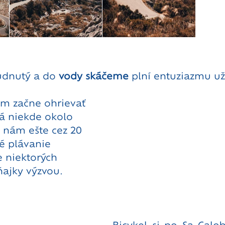
udnutý a do 
vody skáčeme
 plní entuziazmu už
ám začne ohrievať 
 niekde okolo 
o nám ešte cez 20 
é plávanie 
re niektorých 
ňajky výzvou. 