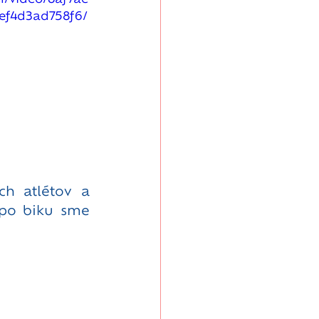
ef4d3ad758f6/
h atlétov a 
po biku sme 