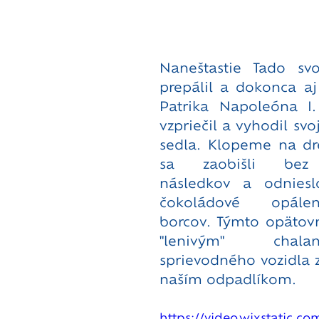
Naneštastie Tado svo
prepálil a dokonca aj
Patrika Napoleóna I.
vzpriečil a vyhodil svo
sedla. Klopeme na dre
sa zaobišli bez v
následkov a odniesl
čokoládové opále
borcov. Týmto opätov
"lenivým" chal
sprievodného vozidla 
naším odpadlíkom. 
https://video.wixstatic.c